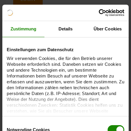
Anleitung:
Zustimmung
Details
Über Cookies
[LOGIN]
- Wenn Sie bereits einen Zugang
Einstellungen zum Datenschutz
erhalten haben.
Wir verwenden Cookies, die für den Betrieb unserer
[Sie möchten sich registrieren]
- Wenn Sie zum
Webseite erforderlich sind. Daneben setzen wir Cookies
ersten Mal hier sind, klicken Sie auf den Pfeil, um
und andere Technologien ein, um bestimmte
Informationen beim Besuch auf unserer Webseite zu
das Formular aufzurufen.
erfassen und auszuwerten, wenn Sie dem zustimmen. Zu
den Informationen zählen neben technischen auch
persönliche Daten (z.B. IP-Adresse; Standort; Art und
Weise der Nutzung der Angebote). Dies dient
verschiedenen Zwecken: Statistik Cookies helfen uns zu
verstehen, wie Sie als Besucher unsere Webseite
nutzen, indem sie Informationen sammeln und sie
anonymisiert für statistische Zwecke auszuwerten.
E
Marketing Cookies helfen uns, Ihnen personalisierte
Notwendige Cookies
i